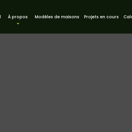
l
À propos
Modèles de maisons
Projets en cours
Cal
À propos
Nos services
Vidéos