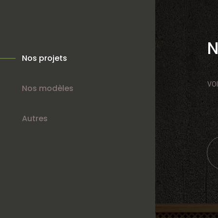
N
Nos projets
VO
Nos modèles
Autres